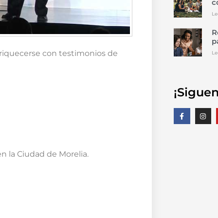
c
Le
R
p
nriquecerse con testimonios de
Le
¡Siguen
n la Ciudad de Morelia.