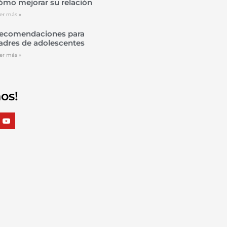
ómo mejorar su relación
er más »
ecomendaciones para
adres de adolescentes
er más »
os!