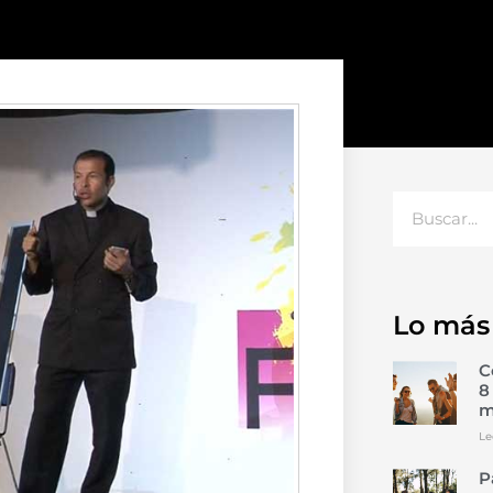
Lo más
C
8
m
Le
P