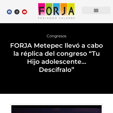
QUIÉNES SOMOS
Otros proyectos FORJA
Congresos
FORJA Metepec llevó a cabo
la réplica del congreso “Tu
Hijo adolescente…
Descífralo”